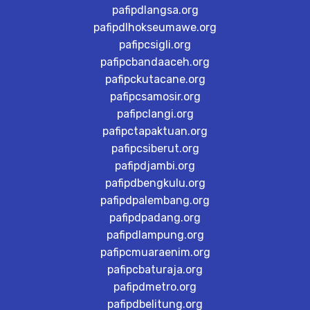
pafipdlangsa.org
pafipdlhokseumawe.org
pafipcsigli.org
pafipcbandaaceh.org
pafipckutacane.org
pafipcsamosir.org
pafipclangi.org
pafipctapaktuan.org
pafipcsiberut.org
pafipdjambi.org
pafipdbengkulu.org
pafipdpalembang.org
pafipdpadang.org
pafipdlampung.org
pafipcmuaraenim.org
pafipcbaturaja.org
pafipdmetro.org
pafipdbelitung.org