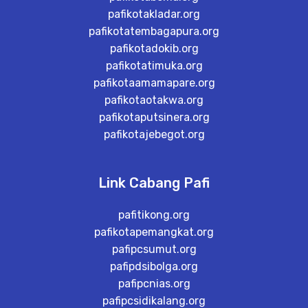
pafikotakladar.org
pafikotatembagapura.org
pafikotadokib.org
pafikotatimuka.org
pafikotaamamapare.org
pafikotaotakwa.org
pafikotaputsinera.org
pafikotajebegot.org
Link Cabang Pafi
pafitikong.org
pafikotapemangkat.org
pafipcsumut.org
pafipdsibolga.org
pafipcnias.org
pafipcsidikalang.org