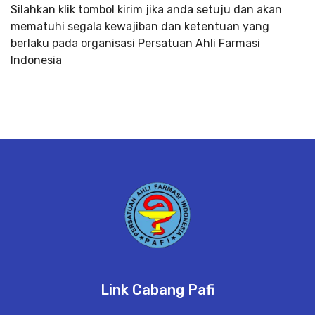
Silahkan klik tombol kirim jika anda setuju dan akan
mematuhi segala kewajiban dan ketentuan yang
berlaku pada organisasi Persatuan Ahli Farmasi
Indonesia
Link Cabang Pafi