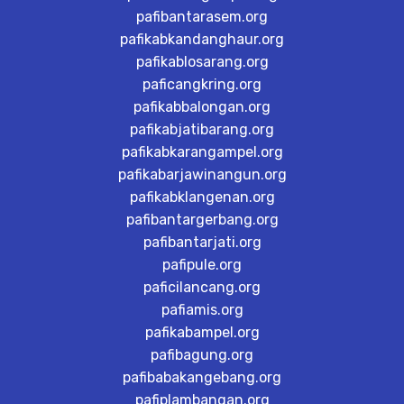
pafibantarasem.org
pafikabkandanghaur.org
pafikablosarang.org
paficangkring.org
pafikabbalongan.org
pafikabjatibarang.org
pafikabkarangampel.org
pafikabarjawinangun.org
pafikabklangenan.org
pafibantargerbang.org
pafibantarjati.org
pafipule.org
paficilancang.org
pafiamis.org
pafikabampel.org
pafibagung.org
pafibabakangebang.org
pafiplambangan.org