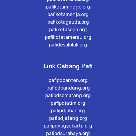
pafikotaminggo.org
pafikotamenja.org
pafikotagauda.org
pafikotasepo.org
pafikotatamerau.org
pafidesalolak.org
Link Cabang Pafi
pafipdbanten.org
pafipdbandung.org
pafipdsemarang.org
pafipdjatim.org
pafipdjabar.org
pafipdjateng.org
pafipdyogyakarta.org
pafipdsurabaya.org