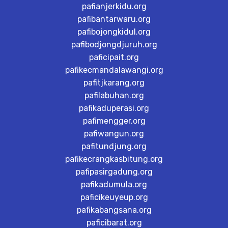
pafianjerkidu.org
pafibantarwaru.org
pafibojongkidul.org
pafibodjongdjuruh.org
paficipait.org
pafikecmandalawangi.org
pafitjkarang.org
pafilabuhan.org
pafikaduperasi.org
pafimengger.org
pafiwangun.org
pafitundjung.org
pafikecrangkasbitung.org
pafipasirgadung.org
pafikadumula.org
paficikeuyeup.org
pafikabangsana.org
paficibarat.org