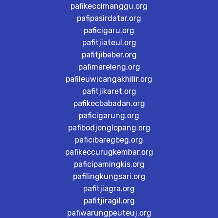
pafikeccimanggu.org
pafipasirdatar.org
paficigaru.org
pafitjiateul.org
pafitjibeber.org
pafimareleng.org
pafileuwicangakhilir.org
pafitjikaret.org
pafikecbabadan.org
paficigarung.org
pafibodjonglopang.org
paficibaregbeg.org
pafikeccurugkembar.org
paficipamingkis.org
pafilingkungsari.org
pafitjiagra.org
pafitjiragil.org
pafiwarungpeuteuj.org